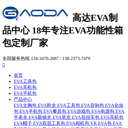
高达EVA制
品中心
18年
专注EVA功能性箱
包定制厂家
全国服务热线
134-3470-2087 / 138-2373-7479

首页
EVA工具包
EVA耳机包
EVA手机包
产品中心
EVA文胸包
EVA鞋盒
EVA工具包
EVA音响包
EVA化妆
包
EVA手机包
EVA餐具包
EVA游戏包
EVA电源包
EVA
手表盒
EVA眼镜盒
EVA笔盒
EVA扭扭车包
EVA耳机包
EVA帽子
EVA双层工具包
EVA相机包
VR EVA包
EVA