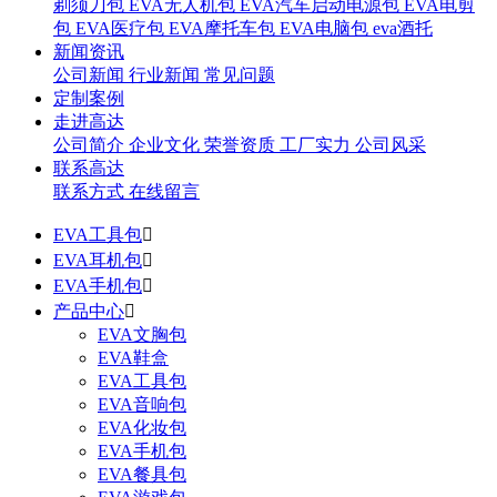
剃须刀包
EVA无人机包
EVA汽车启动电源包
EVA电剪
包
EVA医疗包
EVA摩托车包
EVA电脑包
eva酒托
新闻资讯
公司新闻
行业新闻
常见问题
定制案例
走进高达
公司简介
企业文化
荣誉资质
工厂实力
公司风采
联系高达
联系方式
在线留言
EVA工具包

EVA耳机包

EVA手机包

产品中心

EVA文胸包
EVA鞋盒
EVA工具包
EVA音响包
EVA化妆包
EVA手机包
EVA餐具包