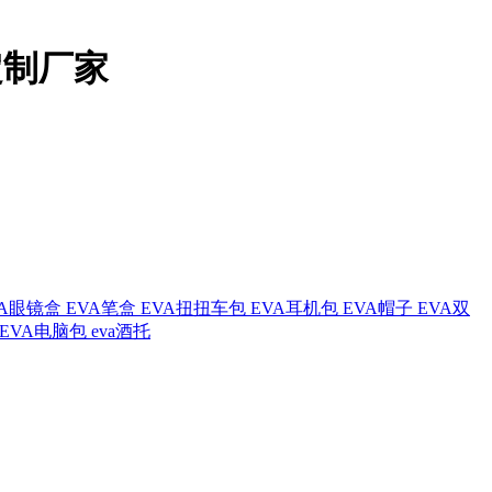
定制厂家
VA眼镜盒
EVA笔盒
EVA扭扭车包
EVA耳机包
EVA帽子
EVA双
EVA电脑包
eva酒托