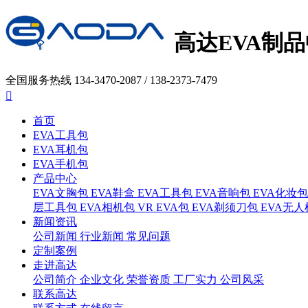
高达EVA制
全国服务热线
134-3470-2087 / 138-2373-7479

首页
EVA工具包
EVA耳机包
EVA手机包
产品中心
EVA文胸包
EVA鞋盒
EVA工具包
EVA音响包
EVA化妆包
层工具包
EVA相机包
VR EVA包
EVA剃须刀包
EVA无人
新闻资讯
公司新闻
行业新闻
常见问题
定制案例
走进高达
公司简介
企业文化
荣誉资质
工厂实力
公司风采
联系高达