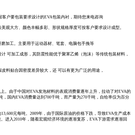
根据客户要包装要求设计的EVA包装内衬，期待您来电咨询
表美观大方、颜色丰幅多彩、形状规格厚度可按客户要求设计成型。
研磨加工。主要用于运动器材、笔套、电脑包手挽等
设计 可加工成形，其防震性能优于聚苯乙烯（泡沫）等传统包装材料，
皮料贴合因密度差异较大，还 可以有更为广泛的用途，
以上。由于中国对EVA发泡材料的表观消费量逐年上升，拉动了对EVA的
吨，国内EVA消费量达到700千吨，而产量为270千吨，自给率仅为百分
3,600元每吨。2009年，由于国际原油的价格下跌，导致EVA生产成本
吨。进入2010年，随着宏观经济环境的逐渐复苏，EVA下游需求逐渐回