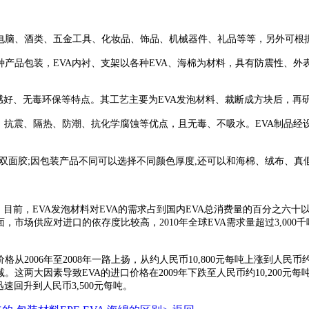
印等
电脑、酒类、五金工具、化妆品、饰品、机械器件、礼品等等，另外可
产品包装，EVA内衬、支架以各种EVA、海棉为材料，具有防震性、外
感好、无毒环保等特点。其工艺主要为EVA发泡材料、裁断成方块后，再
抗震、隔热、防潮、抗化学腐蚀等优点，且无毒、不吸水。EVA制品经
面胶;因包装产品不同可以选择不同颜色厚度,还可以和海棉、绒布、真假
目前，EVA发泡材料对EVA的需求占到国内EVA总消费量的百分之六十
场供应对进口的依存度比较高，2010年全球EVA需求量超过3,000千
06年至2008年一路上扬，从约人民币10,800元每吨上涨到人民币约1
这两大因素导致EVA的进口价格在2009年下跌至人民币约10,200元每
速回升到人民币3,500元每吨。