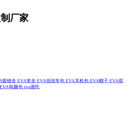
定制厂家
VA眼镜盒
EVA笔盒
EVA扭扭车包
EVA耳机包
EVA帽子
EVA双
EVA电脑包
eva酒托