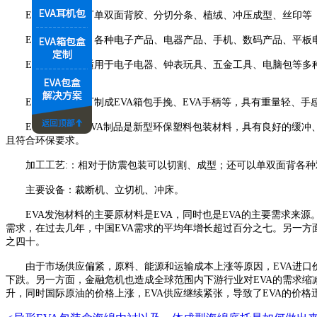
EVA加工性：可单双面背胶、分切分条、植绒、冲压成型、丝
EVA应用范围：各种电子产品、电器产品、手机、数码产品、平板
EVA包装内衬适用于电子电器、钟表玩具、五金工具、电脑包等多种
EVA异形磨制可制成EVA箱包手挽、EVA手柄等，具有重量轻、手
EVA的特点：EVA制品是新型环保塑料包装材料，具有良好的缓冲、
且符合环保要求。
加工工艺:：相对于防震包装可以切割、成型；还可以单双面背各种双
主要设备：裁断机、立切机、冲床。
EVA发泡材料的主要原材料是EVA，同时也是EVA的主要需求来源。
需求，在过去几年，中国EVA需求的平均年增长超过百分之七。另一方面，市
之四十。
由于市场供应偏紧，原料、能源和运输成本上涨等原因，EVA进口价格从20
下跌。另一方面，金融危机也造成全球范围内下游行业对EVA的需求缩减。
升，同时国际原油的价格上涨，EVA供应继续紧张，导致了EVA的价格迅