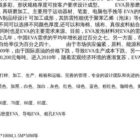
幅多彩、形状规格厚度可按客户要求设计成型。 EVA异形磨制
，再研磨加工。主要用于运动器材、笔套、电脑包手挽等 EVA的
VA制品经设计 可加工成形，其防震性能优于聚苯乙烯（泡沫）
不同可以选择不同颜色厚度,还可以和海棉、绒布、真假皮料贴合
时也是EVA的主要需求来源。目前，EVA发泡材料对EVA的需
几年，中国EVA需求的平均年增长超过百分之七。另一方面，市
0千吨，自给率仅为百分之四十。 由于市场供应偏紧，原料、能源和运
吨。2009年，由于国际原油的价格下跌，导致EVA生产成本下跌
10,200元每吨。进入2010年，随着宏观经济环境的逐渐复苏，
、打样、加工、生产、检验和运输。完善的管理，专业的设计团队和先进
色、加黑，白色、加白，灰色、红色、绿色、蓝色、粉红色、咖啡色、黄
、60度、70度、80度、85度。
高密度EVA、导电EVA、粗孔EVA等
1M*100M,1.5M*50M等