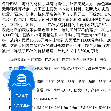
各种EVA、海棉为材料，具有防震性、外表美观大方、颜色丰
无毒环保等特点。其工艺主要为EVA发泡材料、裁断成方块后
抗震、隔热、防潮、抗化学腐蚀等优点，且无毒、不吸水。E
包装可以切割、成型；还可以单双面背各种双面胶;因包装产品
机、立切机、冲床。 EVA发泡材料的主要原材料是EVA，同
发泡材料的表观消费量逐年上升，拉动了对EVA的需求，在过去
3,000千吨，国内EVA消费量达到700千吨，而产量为27
扬，从约人民币10,800元每吨上涨到人民币约13,600元每
减。这两大因素导致EVA的进口价格在2009年下跌至人民币约
紧张，导致了EVA的价格迅速回升到人民币3,500元每吨。
eva包装盒内衬厂家提供EVA内衬生产定制服务，包括设计、开发
专业生产各种EVA包装内衬，公司的EVA品质齐全，颜色主要有：黑
EVA硬度主要有：15度、18度、25度、38度、45度、5
0度、55度
EVA性能主要有：普通EVA、防静电EVA、防火EVA、高弹EVA、
EVA厚度主要有：0.3MM-60MM
EVA尺寸主要有：1M*2M,1M*3M,1.2m*2.6m,1.5M*3M,1M*50M,