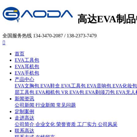
高达EVA制
全国服务热线
134-3470-2087 / 138-2373-7479

首页
EVA工具包
EVA耳机包
EVA手机包
产品中心
EVA文胸包
EVA鞋盒
EVA工具包
EVA音响包
EVA化妆包
层工具包
EVA相机包
VR EVA包
EVA剃须刀包
EVA无人
新闻资讯
公司新闻
行业新闻
常见问题
定制案例
走进高达
公司简介
企业文化
荣誉资质
工厂实力
公司风采
联系高达